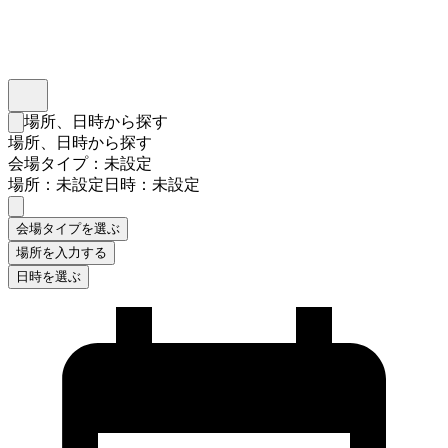
インスタベース
メニュー
場所、日時から探す
検索フォームを閉じる
場所、日時から探す
会場タイプ：未設定
場所：未設定
日時：未設定
会場タイプを選ぶ
場所を入力する
日時を選ぶ