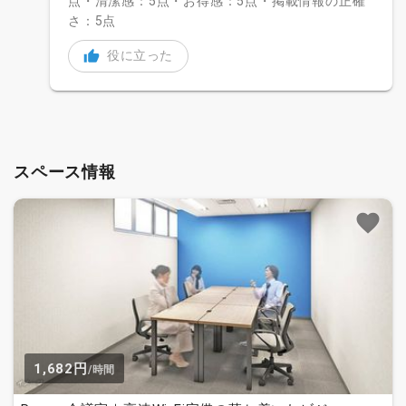
点・清潔感：5点・お得感：5点・掲載情報の正確
さ：5点
役に立った
スペース情報
1,682円
/時間