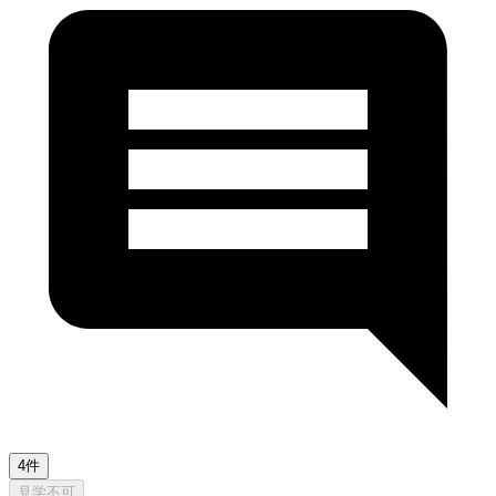
4件
見学不可