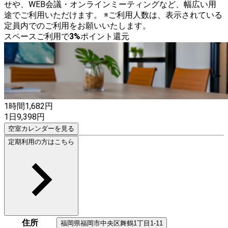
せや、WEB会議・オンラインミーティングなど、幅広い用
途でご利用いただけます。 ※ご利用人数は、表示されている
定員内でのご利用をお願いいたします。
スペースご利用で
3
%
ポイント還元
1時間
1,682
円
1日
9,398
円
空室カレンダーを見る
定期利用の方はこちら
住所
福岡県
福岡市中央区
舞鶴1丁目1-11