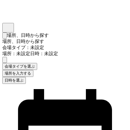
インスタベース
メニュー
場所、日時から探す
検索フォームを閉じる
場所、日時から探す
会場タイプ：未設定
場所：未設定
日時：未設定
会場タイプを選ぶ
場所を入力する
日時を選ぶ