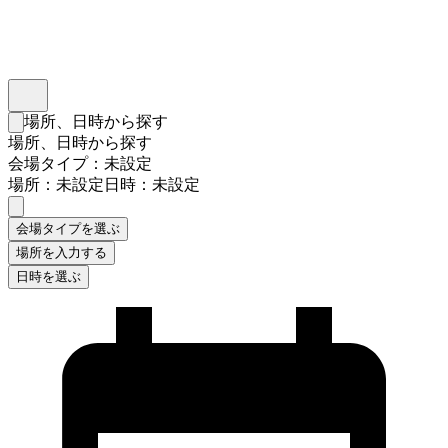
インスタベース
メニュー
場所、日時から探す
検索フォームを閉じる
場所、日時から探す
会場タイプ：未設定
場所：未設定
日時：未設定
会場タイプを選ぶ
場所を入力する
日時を選ぶ