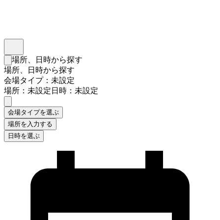
インスタベース
メニュー
場所、日時から探す
検索フォームを閉じる
場所、日時から探す
会場タイプ：未設定
場所：未設定
日時：未設定
会場タイプを選ぶ
場所を入力する
日時を選ぶ