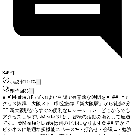
349件
承認率100%
即時回答
# 🌟M-site３Fで心地よい空間で有意義な時間を🌟 ## 📍ア
クセス抜群！大阪メトロ御堂筋線「新大阪駅」から徒歩2分
🚶‍♀️ 新大阪駅からすぐの便利なロケーション！どこからでも
アクセスしやすいM-site３Fは、皆様の活動の場として最適
です。 ✿M-siteとL-siteは別のビルになります✿ ## 静かで
ビジネスに最適な多機能スペース🔑 - 打合せ・会議🤝 - 勉強