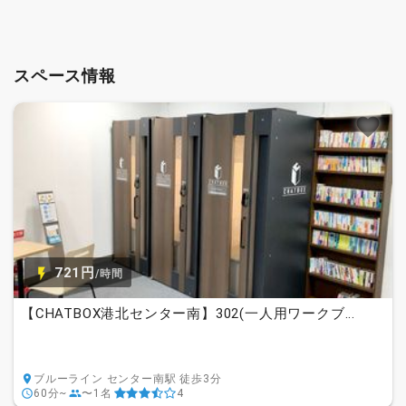
スペース情報
721円
/時間
【CHATBOX港北センター南】302(一人用ワークブ...
ブルーライン センター南駅 徒歩3分
60分~
〜1名
4