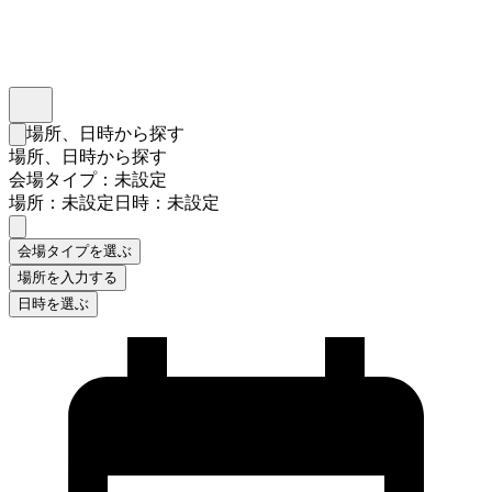
インスタベース
メニュー
場所、日時から探す
検索フォームを閉じる
場所、日時から探す
会場タイプ：未設定
場所：未設定
日時：未設定
会場タイプを選ぶ
場所を入力する
日時を選ぶ