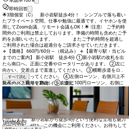
承認率100%
即時回答
🌟3階個室（C） 新小岩駅徒歩4分！ シンプルで落ち着い
たプライベート空間。仕事や勉強に最適です。イヤホンを使
用してZoom会議、リモート会議もOK！🌟 ❕注意❕ ご予約時
間外のご利用は禁止しております。準備の時間も含めたご予
約をお願いいたします。 またご予約時間を超過し
ご利用された場合は超過分をご請求させていただきます。
🔹【価格】 660円/60分～（税込み） 🔹【最寄り駅・当ビル
までのご案内】 新小岩駅 徒歩4分 ①新小岩駅の改札を出
たら南口へ。正面に交番やロータリーがあります。 ②左に
向かい、交差点まで直進してください。 ③横断歩道をロー
ソンの方へ渡ってください。 ④左側ローソン、右側川上不
...すべて読む
動産のバス通りを直進。 ⑤左側に100円ローソン、右側に
スペースご利用で
3
%
ポイント還元
ニューきや不動産があります。横断報道を渡りニューきや不
動産を左にして直進してください。 ⑥栗原医院のお向かい
です。 🔹【広さ】 2㎡ １名様専用のプライベート空間で集
中して仕事や勉強に打ち込めます。また、Wi-Fiやエアコン
などの基本的な設備も完備しており、快適な作業環境を提供
いたします。 新小岩駅から徒歩4分という便利な立地も魅力
1時間
660
円
の一つです。ぜひ、この機会にご利用ください。お待ちして