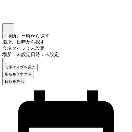
インスタベース
メニュー
場所、日時から探す
検索フォームを閉じる
場所、日時から探す
会場タイプ：未設定
場所：未設定
日時：未設定
会場タイプを選ぶ
場所を入力する
日時を選ぶ