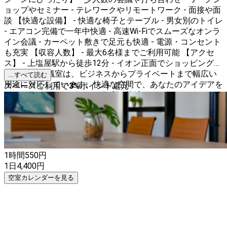
ョップやセミナー - テレワークやリモートワーク - 面接や面
談 【快適な設備】 - 快適な椅子とテーブル - 男女別のトイレ
- エアコン完備で一年中快適 - 高速Wi-Fiでスムーズなオンラ
イン会議 - カーペット敷きで足元も快適 - 電源・コンセント
も充実 【収容人数】 - 最大6名様までご利用可能 【アクセ
ス】 - 上塩屋駅から徒歩12分 - イオン正面でショッピングも
便利 この会議室は、ビジネスからプライベートまで幅広い
...すべて読む
用途に対応しています。快適な空間で、あなたのアイデアを
スペースご利用で
3
%
ポイント還元
形にしましょう！✨ ぜひ、便利で快適なこのスペースで、
素敵な時間をお過ごしください。お待ちしております！😊
1時間
550
円
1日
4,400
円
空室カレンダーを見る