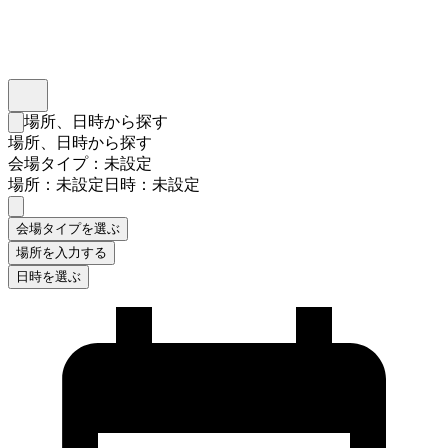
インスタベース
メニュー
場所、日時から探す
検索フォームを閉じる
場所、日時から探す
会場タイプ：未設定
場所：未設定
日時：未設定
会場タイプを選ぶ
場所を入力する
日時を選ぶ