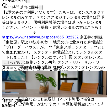
承認率69%
11時間以内に回答
【2階のみのご利用となります】 こちらは、ダンススタジオ
レンタルのみです。 ※ダンススタジオレンタルの場合は照明
等は使えません。 照明利用希望の場合は以下からレンタル
ください。 イベント・撮影・劇場レンタルの方はこちら！
↓
https://www.instabase.jp/space/6651322232
京王井の頭線
「東松原」駅より徒歩30秒！ 地元の方に愛された劇場施設
「ブローダーハウス」が、 **「東京アポロシアター」**とし
て生まれ変わり、 スタジオ・劇場施設としてレンタルスタ
ートしました！ 【レンタルについて】 🏢 スタジオレンタル
1F・2Fともに個別レンタル可能 ダンス・リハーサル・ワー
...すべて読む
クショップ・稽古利用に最適 ※2Fダンススタジオレンタルの
スペースご利用で
3
%
ポイント還元
場合、照明設備は使用不可 🎥 照明利用をご希望の方へ（重
要） 照明設備の使用をご希望の場合は、 以下プランよりレ
ンタルをお願いいたします。 ・撮影プラン ・イベントプラ
ン ・舞台プラン ⚠️ スタジオレンタルプランでは照明利用は
できません。 🎭 イベント利用について 舞台公演・ダンスイ
ベント・発表会などにも最適◎ イベント利用の場合は
1時間
1,760
円〜
「1F・2F貸切利用」がおすすめ！ 📅 繁忙期料金について 3
5,940
円