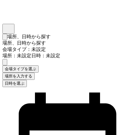
インスタベース
メニュー
場所、日時から探す
検索フォームを閉じる
場所、日時から探す
会場タイプ：未設定
場所：未設定
日時：未設定
会場タイプを選ぶ
場所を入力する
日時を選ぶ