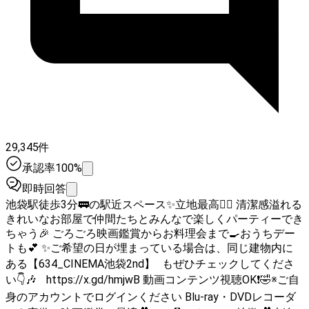
29,345件
承認率100%
即時回答
池袋駅徒歩3分🚃の駅近スペース✨立地最高🙆‍♀️ 清潔感溢れる
きれいなお部屋で仲間たちとみんなで楽しくパーティーでき
ちゃう🎉 ごろごろ映画鑑賞からお料理会まで🍳おうちデー
トも💕 ✨️ご希望の日が埋まっている場合は、同じ建物内に
ある【634_CINEMA池袋2nd】 もぜひチェックしてくださ
い👇️🎶 https://x.gd/hmjwB 動画コンテンツ視聴OK❗🤣※ご自
身のアカウントでログインください Blu-ray・DVDレコーダ