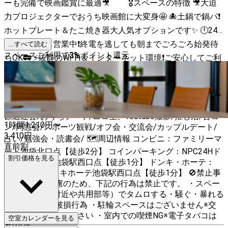
ーも完備で映画鑑賞に最適🎥 🎖スペースの特徴 🎥大迫
力プロジェクターでおうち映画館に大変身🤩 🐙土鍋で鍋パ❗
ホットプレート＆たこ焼き器大人気オプションです✨ 🕛24
時間いつでも営業中❗終電を逃しても朝までごろごろ始発待
...すべて読む
スペースご利用で
3
%
ポイント還元
ちOK🚃 ⚡抜群のWi-Fi＆インターネット環境❗ご安心してご利
用をお楽しみください📣 📷️防犯カメラ設置（プライベート
空間は映しておりません） 【おすすめの利用用途】 女子会/
誕生日会/SNS撮影/ホームパーティー/たこパ・鍋パ/飲み
会/映画鑑賞会/ボードゲーム大会/結婚式二次会/打ち上げ・
歓送迎会/おうちデート/ニコ生、Youtube撮影/推し活/合コ
1時間
1,210
円〜
ン/同窓会/スポーツ観戦/オフ会・交流会/カップルデート/
3,410
円
占い/勉強会・読書会/ 🗺周辺情報 コンビニ：ファミリーマ
直前割
ート池袋北口点【徒歩2分】 コインパーキング：NPC24Hド
割引価格を見る
ン・キホーテ池袋駅西口点【徒歩1分】 ドンキ・ホーテ：
NPC24Hドン・キホーテ池袋駅西口点【徒歩1分】 🚫禁止事
項 近隣への配慮のため、下記の行為は禁止です。 ・スペー
ス外（入り口付近や共用部等）でタムロする・騒ぐ・暴れる
こと ・汚損、破損行為 ・駐輪スペースはございません※交
通機関でお越しください ・室内での喫煙NG※電子タバコは
空室カレンダーを見る
室内OK