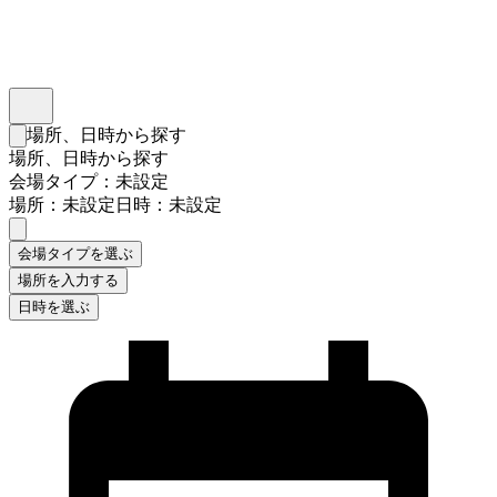
インスタベース
メニュー
場所、日時から探す
検索フォームを閉じる
場所、日時から探す
会場タイプ：未設定
場所：未設定
日時：未設定
会場タイプを選ぶ
場所を入力する
日時を選ぶ