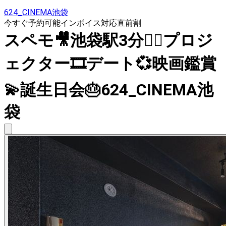
624_CINEMA池袋
今すぐ予約可能
インボイス対応
直前割
スペモ🎥池袋駅3分🚶‍♀️プロジ
ェクター🎞デート💞映画鑑賞
💫誕生日会🎂624_CINEMA池
袋