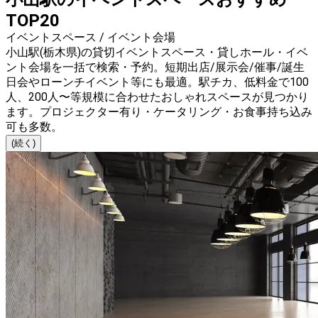
TOP20
イベントスペース / イベント会場
小山駅(栃木県)の貸切イベントスペース・貸しホール・イベ
ント会場を一括で検索・予約。短期出店/展示会/催事/誕生
日会やローンチイベント等にも最適。駅チカ、低料金で100
人、200人〜等規模に合わせたおしゃれスペースが見つかり
ます。プロジェクター有り・ケータリング・お食事持ち込み
可も多数。
(続く)