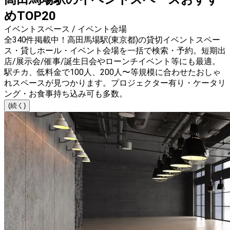
めTOP20
イベントスペース / イベント会場
全340件掲載中！高田馬場駅(東京都)の貸切イベントスペー
ス・貸しホール・イベント会場を一括で検索・予約。短期出
店/展示会/催事/誕生日会やローンチイベント等にも最適。
駅チカ、低料金で100人、200人〜等規模に合わせたおしゃ
れスペースが見つかります。プロジェクター有り・ケータリ
ング・お食事持ち込み可も多数。
(続く)