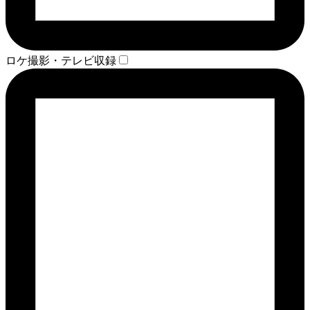
ロケ撮影・テレビ収録