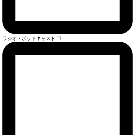
ラジオ・ポッドキャスト