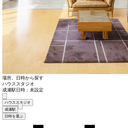
場所、日時から探す
ハウススタジオ
成瀬駅
日時：未設定
ハウススタジオ
成瀬駅
日時を選ぶ