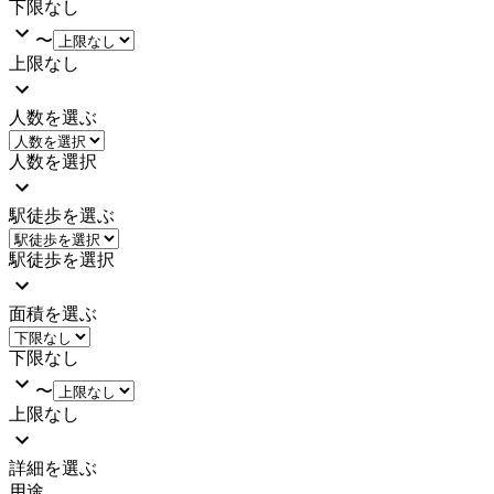
下限なし
〜
上限なし
人数を選ぶ
人数を選択
駅徒歩を選ぶ
駅徒歩を選択
面積を選ぶ
下限なし
〜
上限なし
詳細を選ぶ
用途