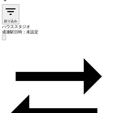
絞り込み
ハウススタジオ
成瀬駅
日時：未設定
ハウススタジオ
成瀬駅
日時を選ぶ