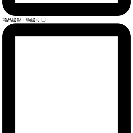
商品撮影・物撮り