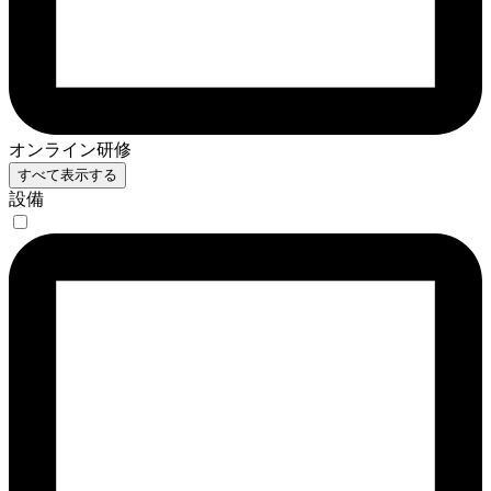
オンライン研修
すべて表示する
設備