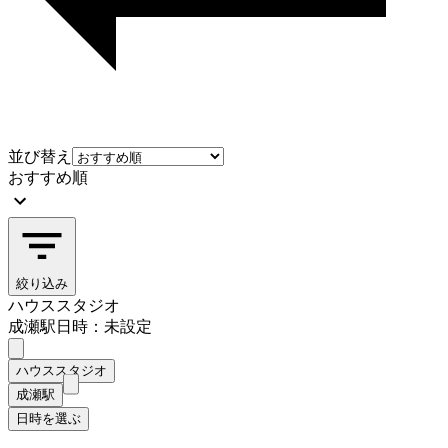
並び替え
おすすめ順
絞り込み
ハウススタジオ
成瀬駅
日時：未設定
ハウススタジオ
成瀬駅
日時を選ぶ