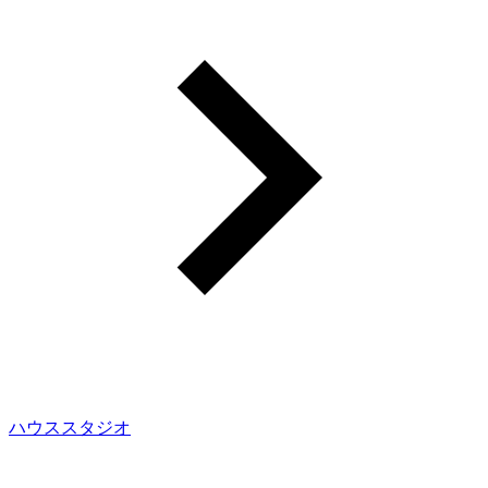
ハウススタジオ