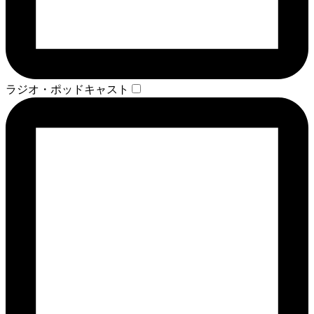
ラジオ・ポッドキャスト