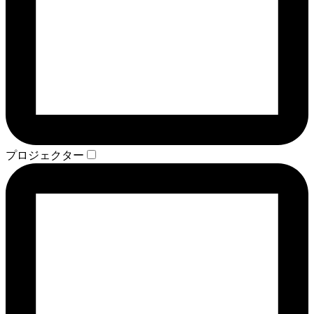
プロジェクター