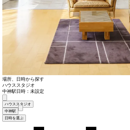
場所、日時から探す
ハウススタジオ
中神駅
日時：未設定
ハウススタジオ
中神駅
日時を選ぶ