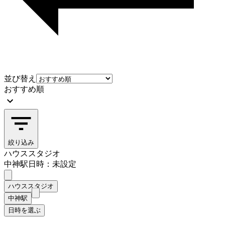
並び替え
おすすめ順
絞り込み
ハウススタジオ
中神駅
日時：未設定
ハウススタジオ
中神駅
日時を選ぶ