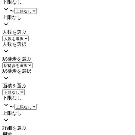
下限なし
〜
上限なし
人数を選ぶ
人数を選択
駅徒歩を選ぶ
駅徒歩を選択
面積を選ぶ
下限なし
〜
上限なし
詳細を選ぶ
用途