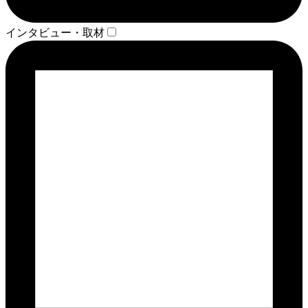
インタビュー・取材