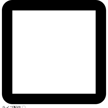
ライブ配信