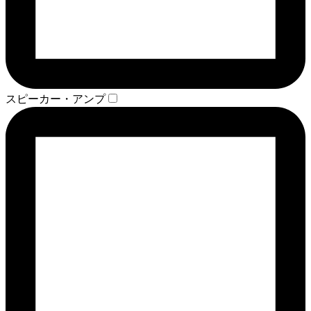
スピーカー・アンプ