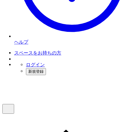
ヘルプ
スペースをお持ちの方
ログイン
新規登録
インスタベース
メニュー