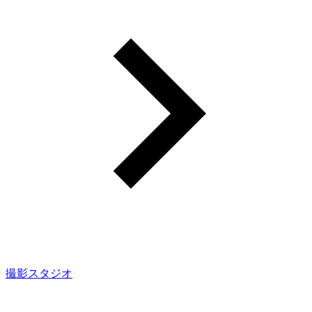
撮影スタジオ