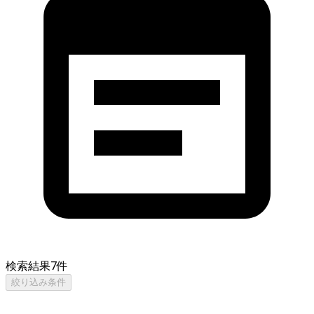
検索結果
7
件
絞り込み条件