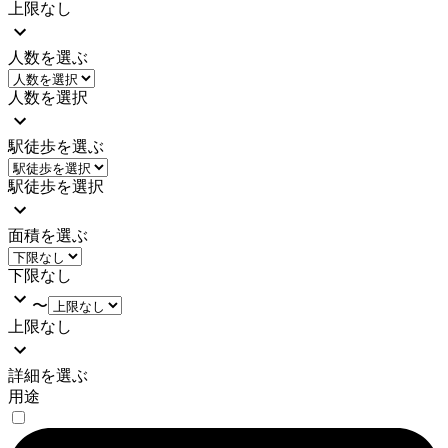
上限なし
人数を選ぶ
人数を選択
駅徒歩を選ぶ
駅徒歩を選択
面積を選ぶ
下限なし
〜
上限なし
詳細を選ぶ
用途