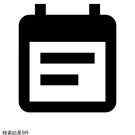
検索結果
5
件