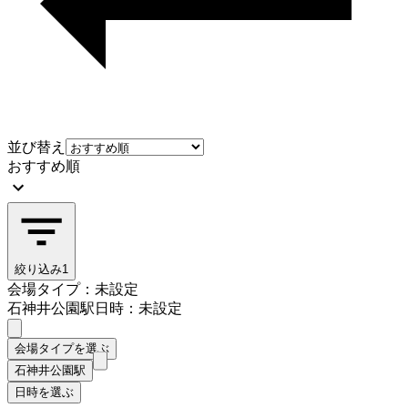
並び替え
おすすめ順
絞り込み
1
会場タイプ：未設定
石神井公園駅
日時：未設定
会場タイプを選ぶ
石神井公園駅
日時を選ぶ