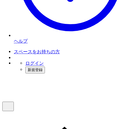
ヘルプ
スペースをお持ちの方
ログイン
新規登録
インスタベース
メニュー