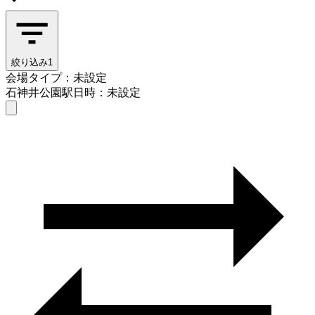
絞り込み
1
会場タイプ：未設定
石神井公園駅
日時：未設定
会場タイプを選ぶ
石神井公園駅
日時を選ぶ