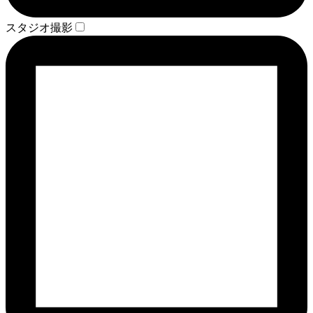
スタジオ撮影