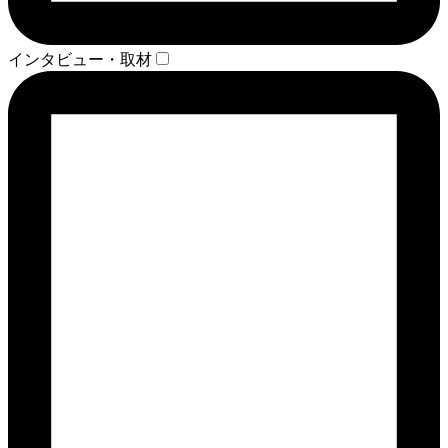
インタビュー・取材