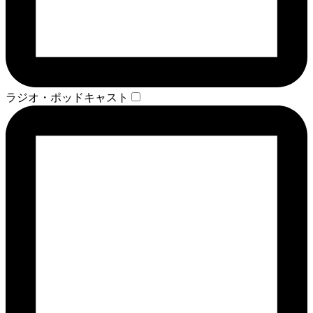
ラジオ・ポッドキャスト