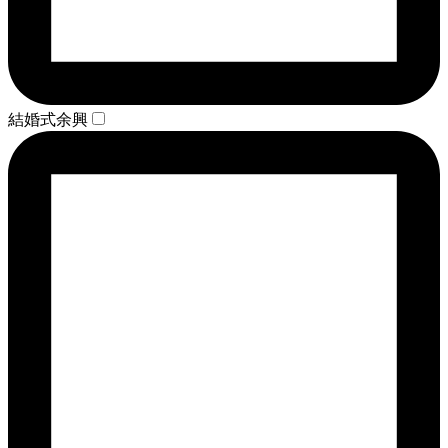
結婚式余興