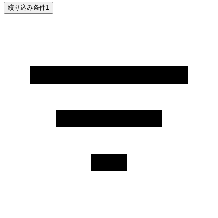
絞り込み条件
1