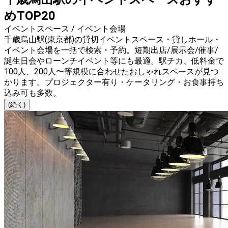
めTOP20
イベントスペース / イベント会場
千歳烏山駅(東京都)の貸切イベントスペース・貸しホール・
イベント会場を一括で検索・予約。短期出店/展示会/催事/
誕生日会やローンチイベント等にも最適。駅チカ、低料金で
100人、200人〜等規模に合わせたおしゃれスペースが見つ
かります。プロジェクター有り・ケータリング・お食事持ち
込み可も多数。
(続く)