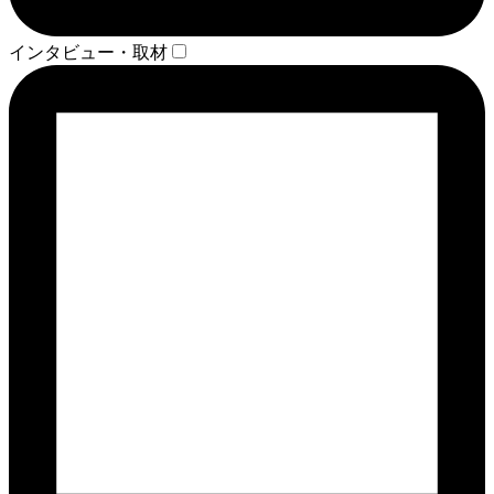
インタビュー・取材