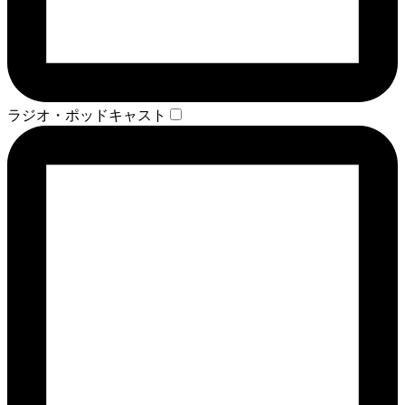
ラジオ・ポッドキャスト