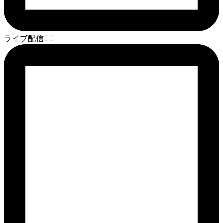
ライブ配信