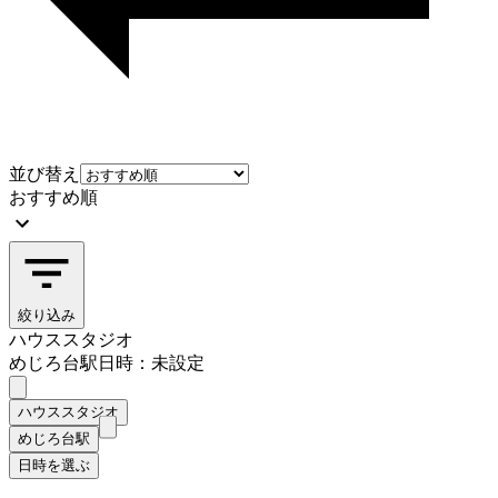
並び替え
おすすめ順
絞り込み
ハウススタジオ
めじろ台駅
日時：未設定
ハウススタジオ
めじろ台駅
日時を選ぶ