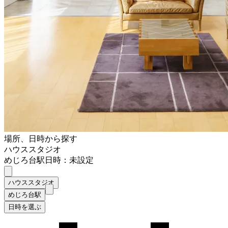
場所、日時から探す
ハウススタジオ
めじろ台駅
日時：未設定
ハウススタジオ
めじろ台駅
日時を選ぶ