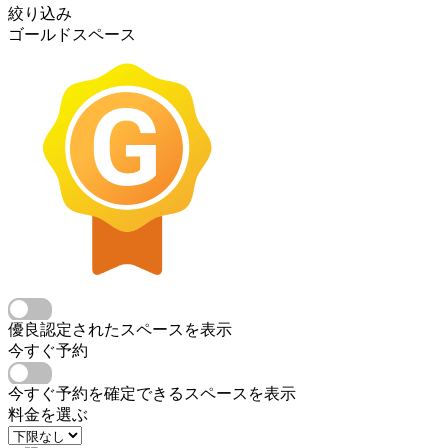
絞り込み
ゴールドスペース
優良認定されたスペースを表示
今すぐ予約
今すぐ予約を確定できるスペースを表示
料金を選ぶ