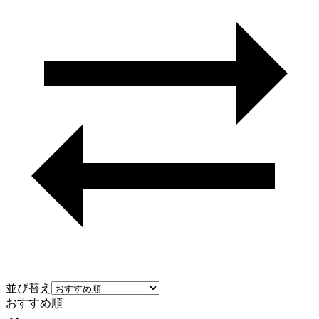
並び替え
おすすめ順