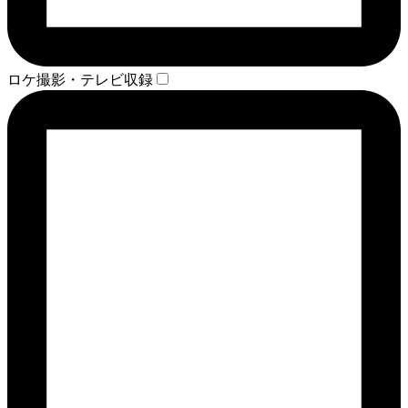
ロケ撮影・テレビ収録