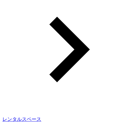
レンタルスペース