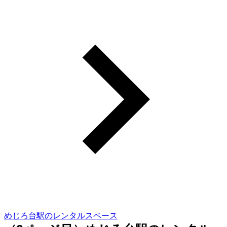
めじろ台駅のレンタルスペース