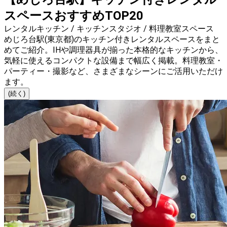
スペースおすすめTOP20
レンタルキッチン / キッチンスタジオ / 料理教室スペース
めじろ台駅(東京都)のキッチン付きレンタルスペースをまと
めてご紹介。IHや調理器具が揃った本格的なキッチンから、
気軽に使えるコンパクトな設備まで幅広く掲載。料理教室・
パーティー・撮影など、さまざまなシーンにご活用いただけ
ます。
(続く)