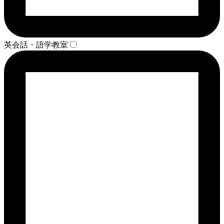
英会話・語学教室