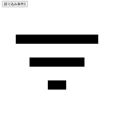
絞り込み条件
1