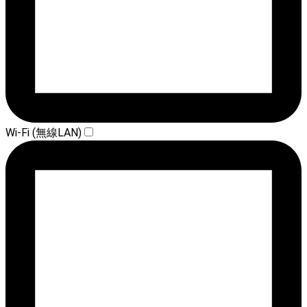
Wi-Fi (無線LAN)