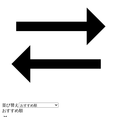
並び替え
おすすめ順