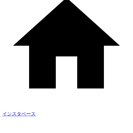
インスタベース