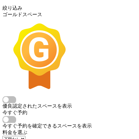
絞り込み
ゴールドスペース
優良認定されたスペースを表示
今すぐ予約
今すぐ予約を確定できるスペースを表示
料金を選ぶ