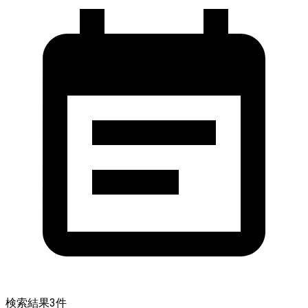
検索結果
3
件