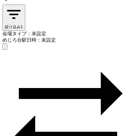
絞り込み
1
会場タイプ：未設定
めじろ台駅
日時：未設定
会場タイプを選ぶ
めじろ台駅
日時を選ぶ