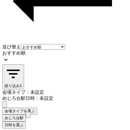
並び替え
おすすめ順
絞り込み
1
会場タイプ：未設定
めじろ台駅
日時：未設定
会場タイプを選ぶ
めじろ台駅
日時を選ぶ