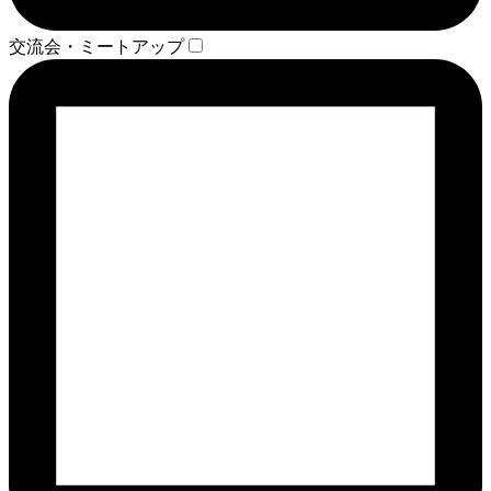
交流会・ミートアップ