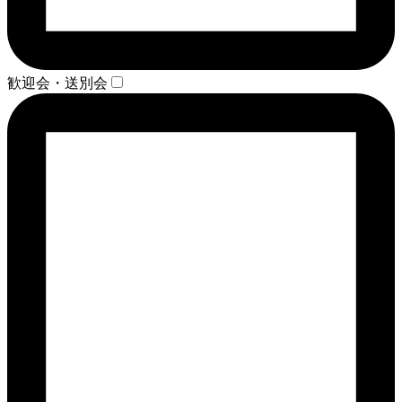
歓迎会・送別会