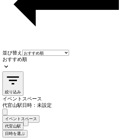
並び替え
おすすめ順
絞り込み
イベントスペース
代官山駅
日時：未設定
イベントスペース
代官山駅
日時を選ぶ