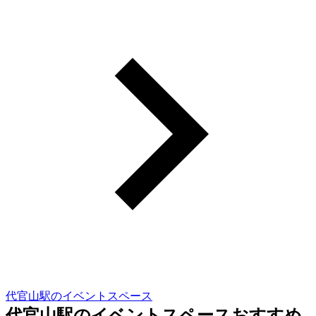
代官山駅のイベントスペース
代官山駅のイベントスペースおすすめ