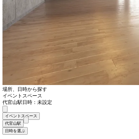
場所、日時から探す
イベントスペース
代官山駅
日時：未設定
イベントスペース
代官山駅
日時を選ぶ