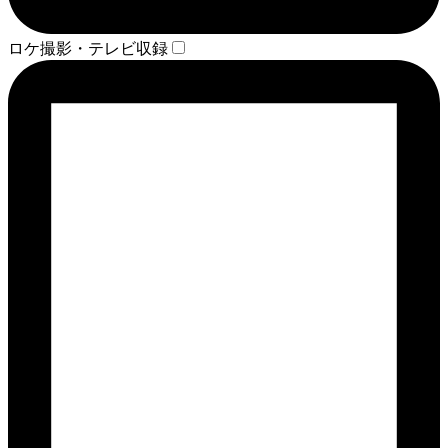
ロケ撮影・テレビ収録