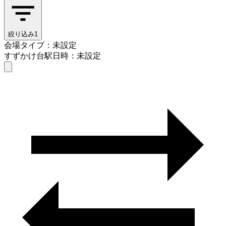
絞り込み
1
会場タイプ：未設定
すずかけ台駅
日時：未設定
会場タイプを選ぶ
すずかけ台駅
日時を選ぶ