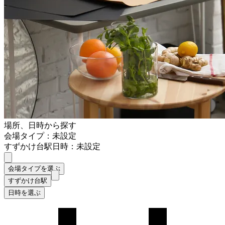
場所、日時から探す
会場タイプ：未設定
すずかけ台駅
日時：未設定
会場タイプを選ぶ
すずかけ台駅
日時を選ぶ