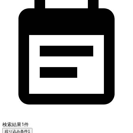
検索結果
1
件
絞り込み条件
1