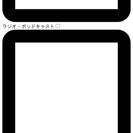
ラジオ・ポッドキャスト