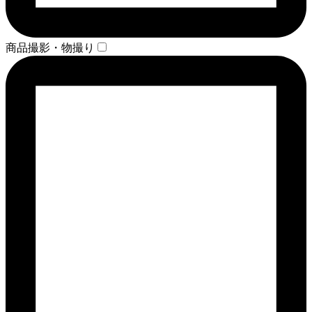
商品撮影・物撮り