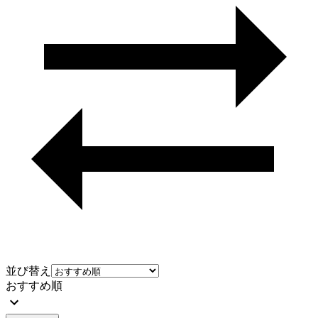
並び替え
おすすめ順