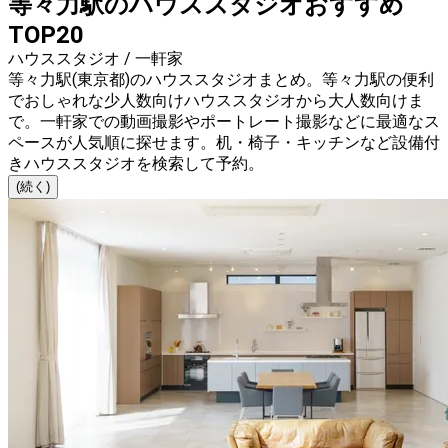
等々力駅のハウススタジオおすすめ
TOP20
ハウススタジオ / 一軒家
等々力駅(東京都)のハウススタジオまとめ。等々力駅の便利
でおしゃれな少人数向けハウススタジオから大人数向けま
で。一軒家での動画撮影やポートレート撮影などに最適なス
ペースが人気順に探せます。机・椅子・キッチンなど設備付
きハウススタジオを検索して予約。
(続く)