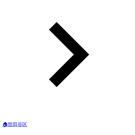
🏠世田谷区