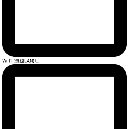
Wi-Fi (無線LAN)