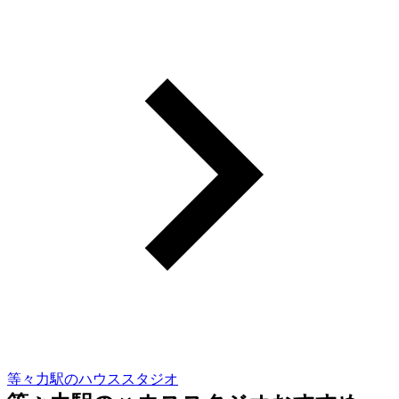
等々力駅のハウススタジオ