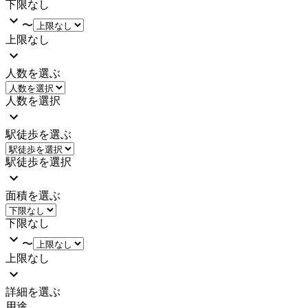
下限なし
〜
上限なし
人数を選ぶ
人数を選択
駅徒歩を選ぶ
駅徒歩を選択
面積を選ぶ
下限なし
〜
上限なし
詳細を選ぶ
用途