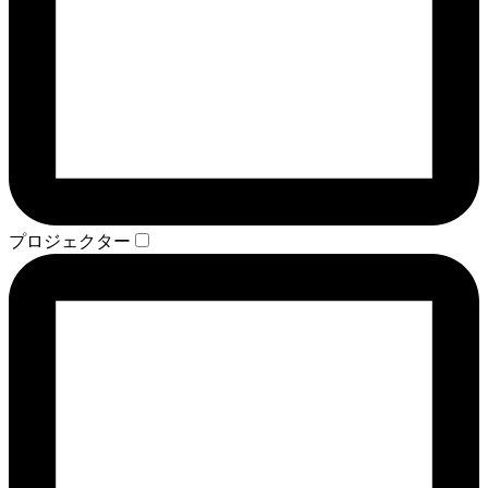
プロジェクター