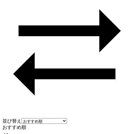
並び替え
おすすめ順