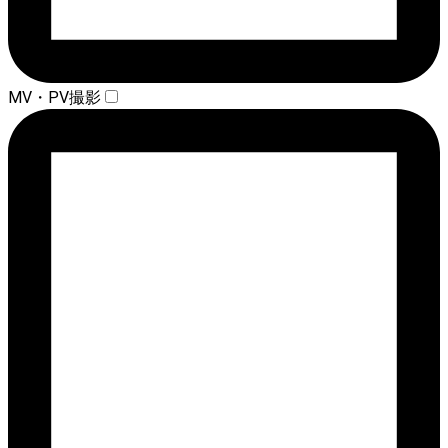
MV・PV撮影