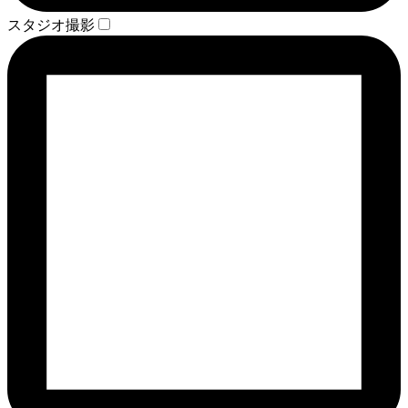
スタジオ撮影