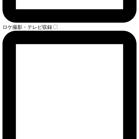
ロケ撮影・テレビ収録