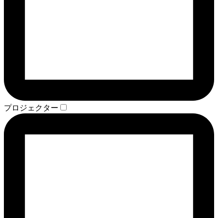
プロジェクター