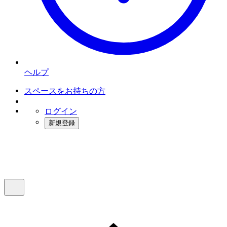
ヘルプ
スペースをお持ちの方
ログイン
新規登録
インスタベース
メニュー