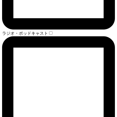
ラジオ・ポッドキャスト