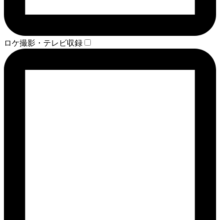
ロケ撮影・テレビ収録