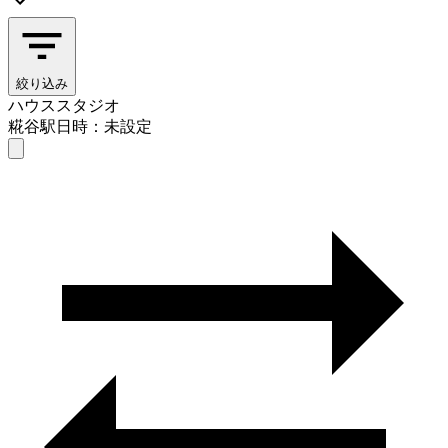
絞り込み
ハウススタジオ
糀谷駅
日時：未設定
ハウススタジオ
糀谷駅
日時を選ぶ