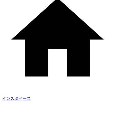
インスタベース