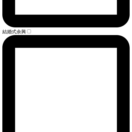
結婚式余興