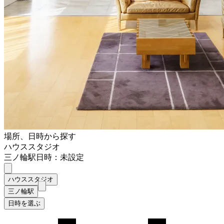
場所、日時から探す
ハウススタジオ
三ノ輪駅
日時：未設定
ハウススタジオ
三ノ輪駅
日時を選ぶ