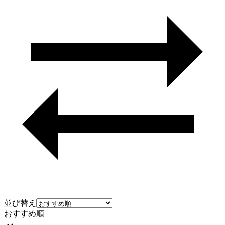
並び替え
おすすめ順