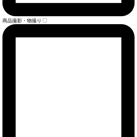
商品撮影・物撮り