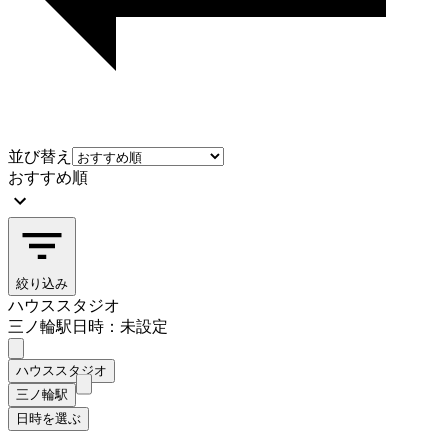
並び替え
おすすめ順
絞り込み
ハウススタジオ
三ノ輪駅
日時：未設定
ハウススタジオ
三ノ輪駅
日時を選ぶ