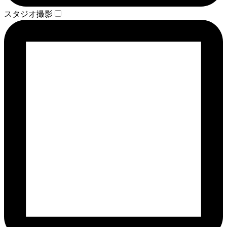
スタジオ撮影