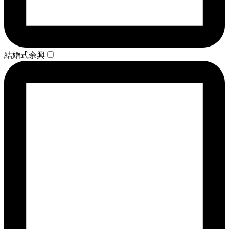
結婚式余興