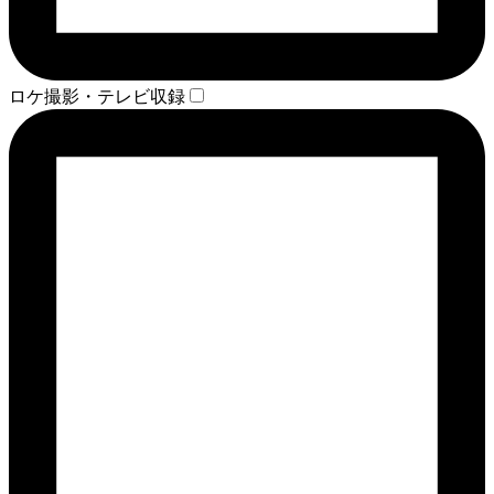
ロケ撮影・テレビ収録