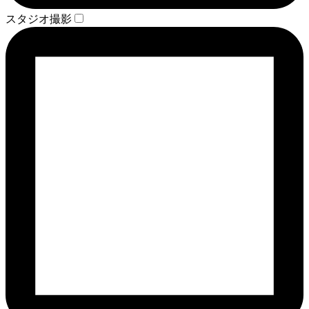
スタジオ撮影