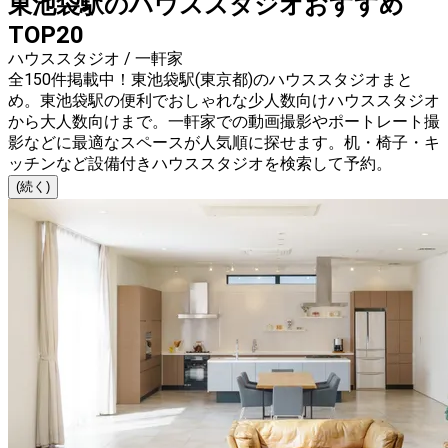
東池袋駅のハウススタジオおすすめ
TOP20
ハウススタジオ / 一軒家
全150件掲載中！東池袋駅(東京都)のハウススタジオまと
め。東池袋駅の便利でおしゃれな少人数向けハウススタジオ
から大人数向けまで。一軒家での動画撮影やポートレート撮
影などに最適なスペースが人気順に探せます。机・椅子・キ
ッチンなど設備付きハウススタジオを検索して予約。
(続く)