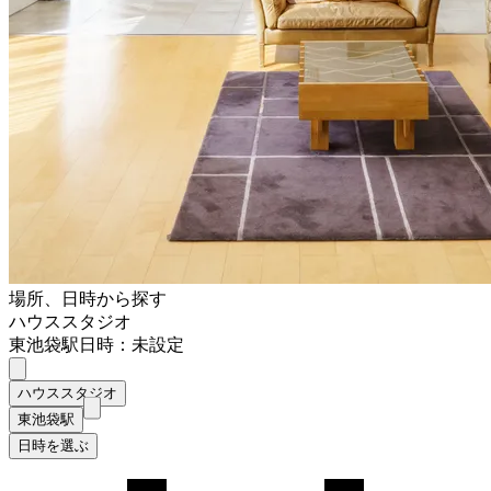
場所、日時から探す
ハウススタジオ
東池袋駅
日時：未設定
ハウススタジオ
東池袋駅
日時を選ぶ