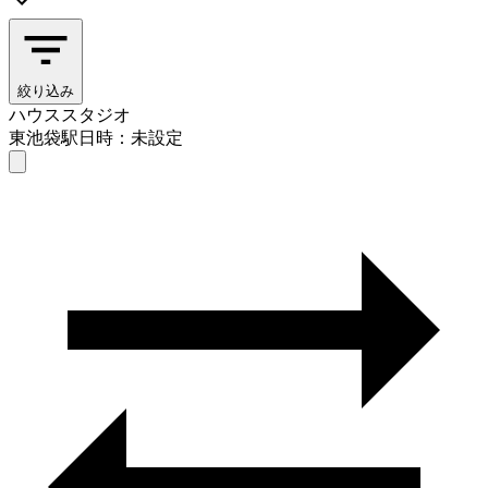
絞り込み
ハウススタジオ
東池袋駅
日時：未設定
ハウススタジオ
東池袋駅
日時を選ぶ