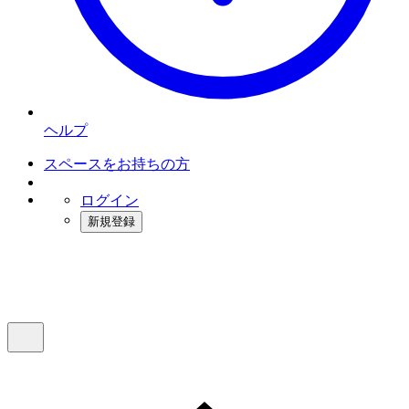
ヘルプ
スペースをお持ちの方
ログイン
新規登録
インスタベース
メニュー