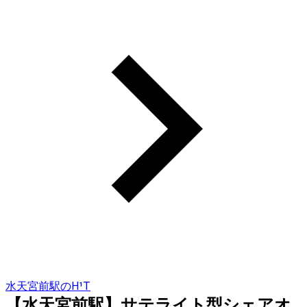
水天宮前駅のH¹T
【水天宮前駅】サテライト型シェアオ