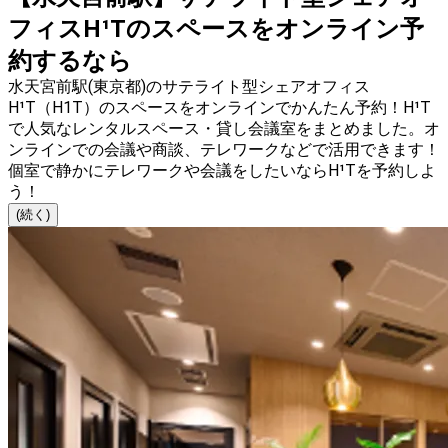
フィスH¹Tのスペースをオンライン予
約するなら
水天宮前駅(東京都)のサテライト型シェアオフィス
H¹T（H1T）のスペースをオンラインでかんたん予約！H¹T
で人気なレンタルスペース・貸し会議室をまとめました。オ
ンラインでの会議や商談、テレワークなどで活用できます！
個室で静かにテレワークや会議をしたいならH¹Tを予約しよ
う！
(続く)