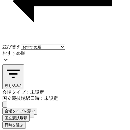
並び替え
おすすめ順
絞り込み
1
会場タイプ：未設定
国立競技場駅
日時：未設定
会場タイプを選ぶ
国立競技場駅
日時を選ぶ