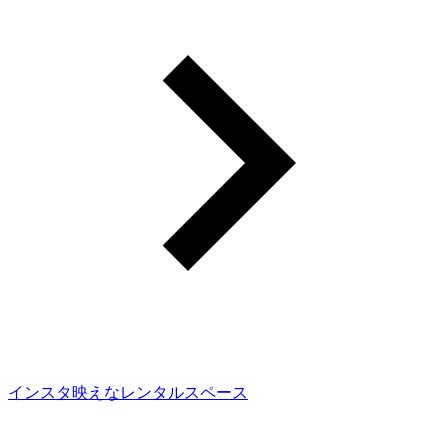
インスタ映えなレンタルスペース