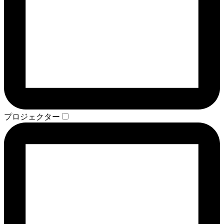
プロジェクター