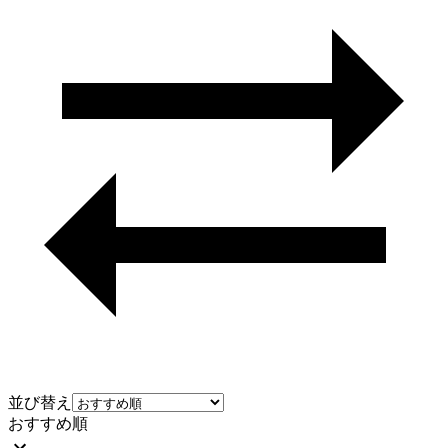
並び替え
おすすめ順