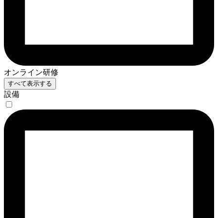
オンライン研修
すべて表示する
設備