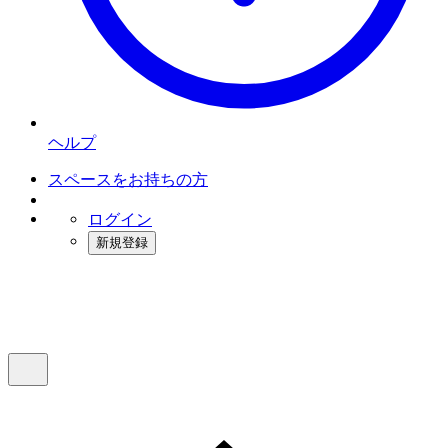
ヘルプ
スペースをお持ちの方
ログイン
新規登録
インスタベース
メニュー