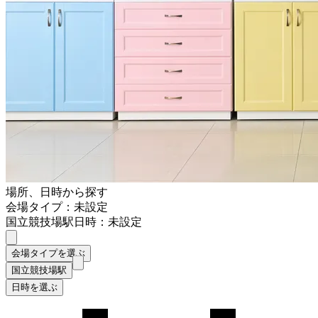
場所、日時から探す
会場タイプ：未設定
国立競技場駅
日時：未設定
会場タイプを選ぶ
国立競技場駅
日時を選ぶ