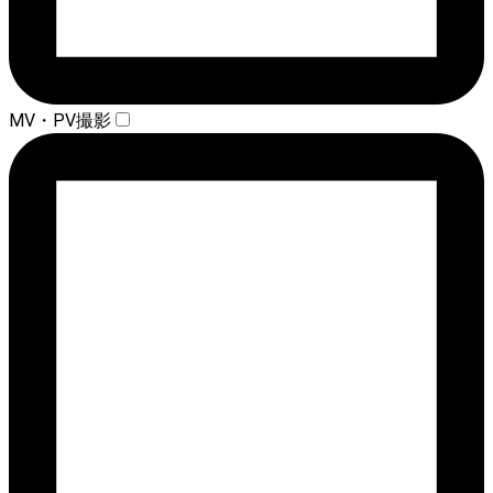
MV・PV撮影