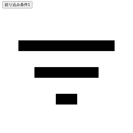
絞り込み条件
1