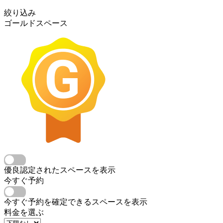
絞り込み
ゴールドスペース
優良認定されたスペースを表示
今すぐ予約
今すぐ予約を確定できるスペースを表示
料金を選ぶ