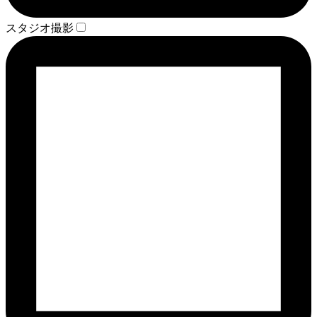
スタジオ撮影