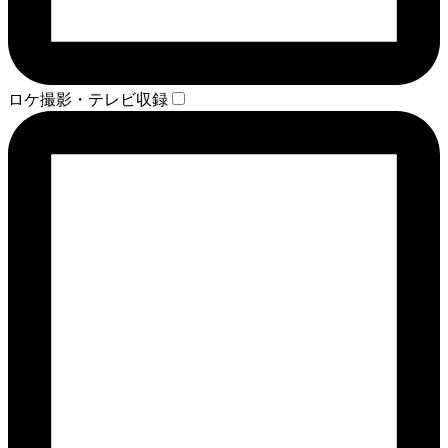
ロケ撮影・テレビ収録