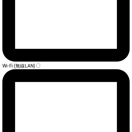
Wi-Fi (無線LAN)