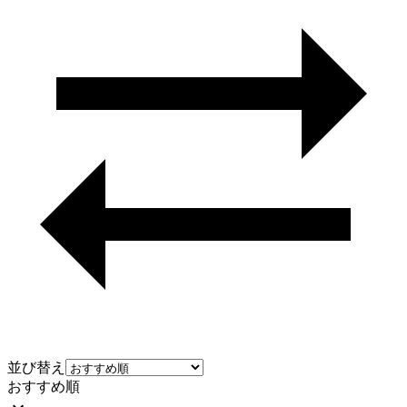
並び替え
おすすめ順