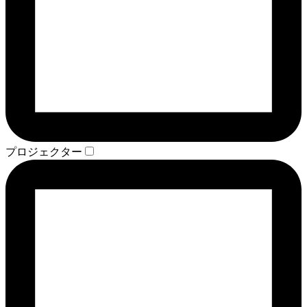
プロジェクター