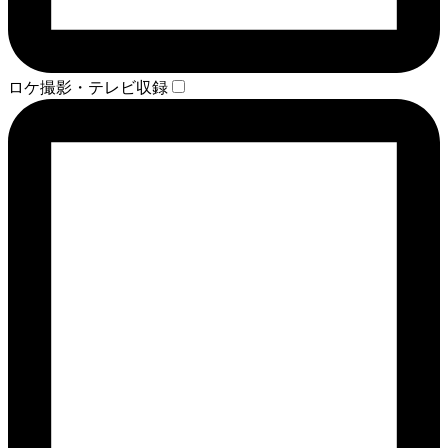
ロケ撮影・テレビ収録