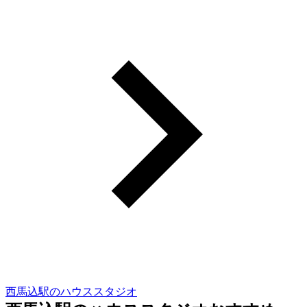
西馬込駅のハウススタジオ