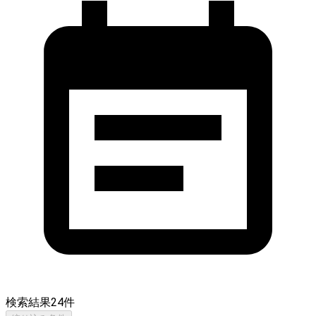
検索結果
24
件