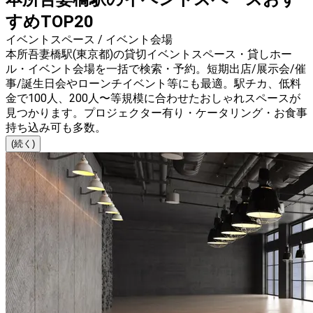
すめTOP20
イベントスペース / イベント会場
本所吾妻橋駅(東京都)の貸切イベントスペース・貸しホー
ル・イベント会場を一括で検索・予約。短期出店/展示会/催
事/誕生日会やローンチイベント等にも最適。駅チカ、低料
金で100人、200人〜等規模に合わせたおしゃれスペースが
見つかります。プロジェクター有り・ケータリング・お食事
持ち込み可も多数。
(続く)