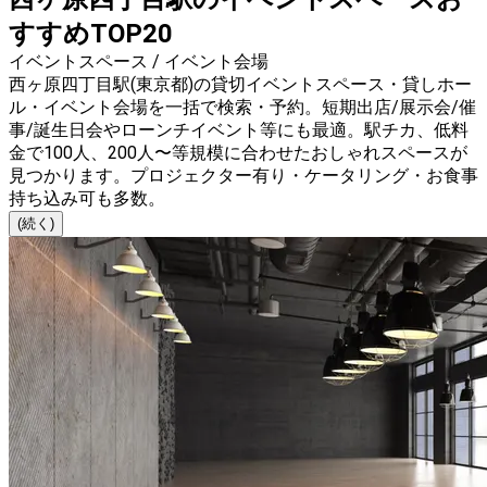
すすめTOP20
イベントスペース / イベント会場
西ヶ原四丁目駅(東京都)の貸切イベントスペース・貸しホー
ル・イベント会場を一括で検索・予約。短期出店/展示会/催
事/誕生日会やローンチイベント等にも最適。駅チカ、低料
金で100人、200人〜等規模に合わせたおしゃれスペースが
見つかります。プロジェクター有り・ケータリング・お食事
持ち込み可も多数。
(続く)