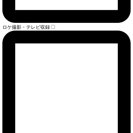
ロケ撮影・テレビ収録