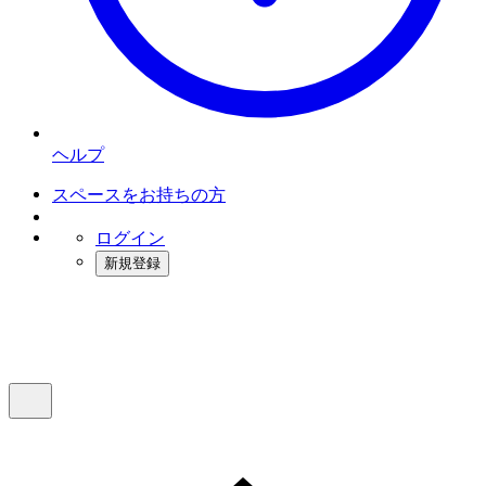
ヘルプ
スペースをお持ちの方
ログイン
新規登録
インスタベース
メニュー