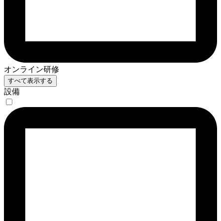
オンライン研修
すべて表示する
設備