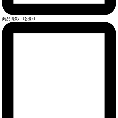
商品撮影・物撮り