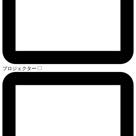
プロジェクター