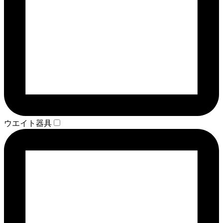
ウエイト器具