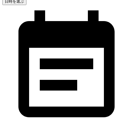
日時を選ぶ