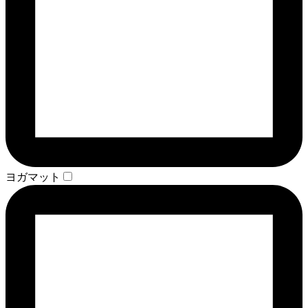
ヨガマット