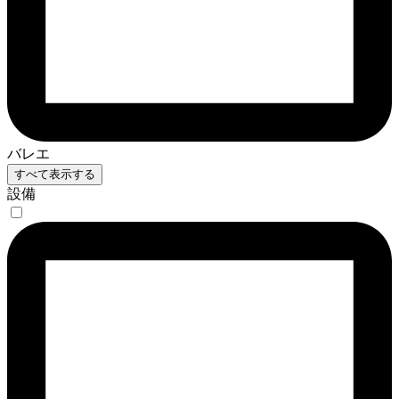
バレエ
すべて表示する
設備