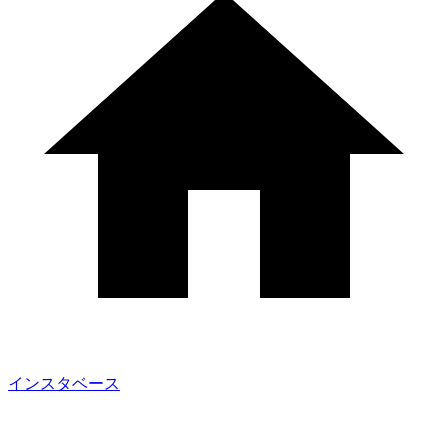
インスタベース