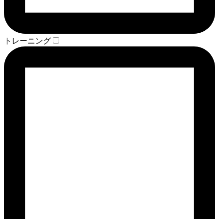
トレーニング