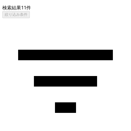
検索結果
11
件
絞り込み条件