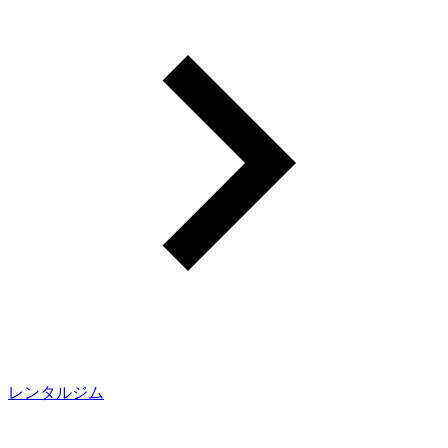
レンタルジム