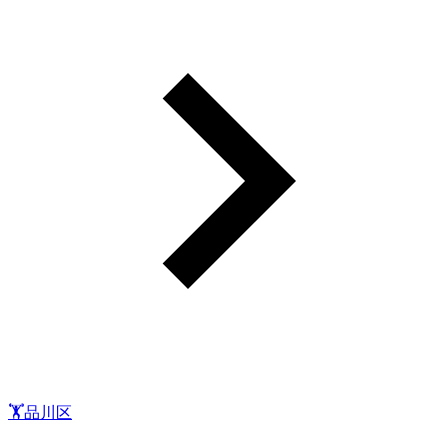
🏋️品川区