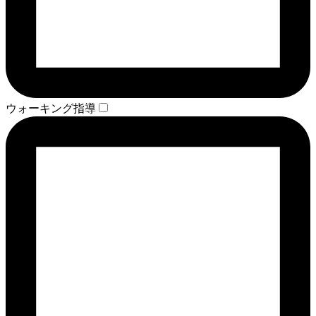
ウォーキング指導