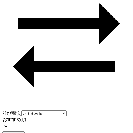
並び替え
おすすめ順