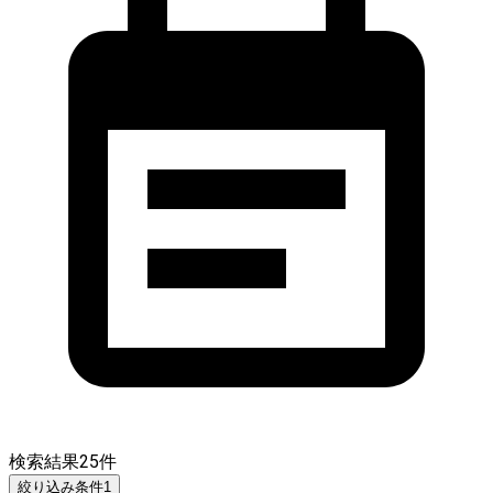
検索結果
25
件
絞り込み条件
1