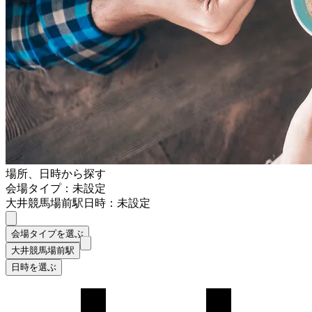
場所、日時から探す
会場タイプ：未設定
大井競馬場前駅
日時：未設定
会場タイプを選ぶ
大井競馬場前駅
日時を選ぶ