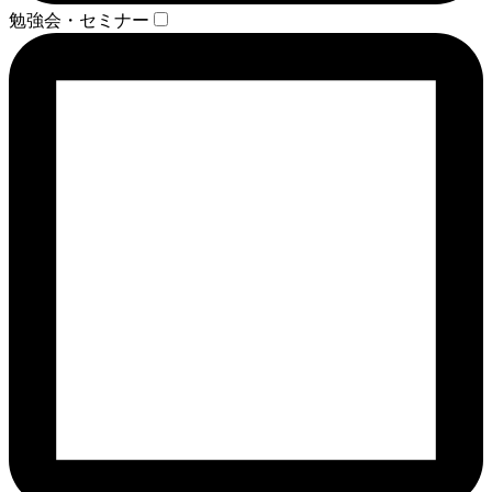
勉強会・セミナー