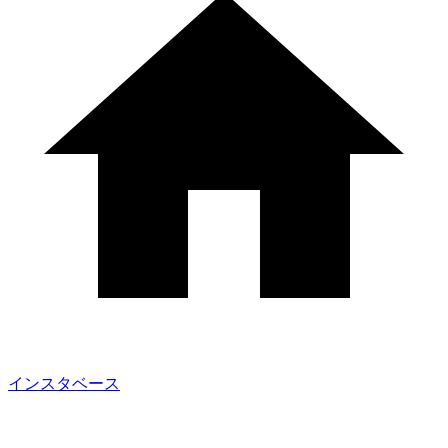
インスタベース