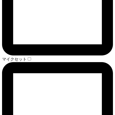
マイクセット