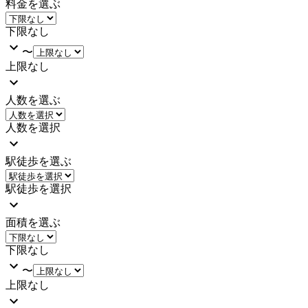
料金を選ぶ
下限なし
〜
上限なし
人数を選ぶ
人数を選択
駅徒歩を選ぶ
駅徒歩を選択
面積を選ぶ
下限なし
〜
上限なし