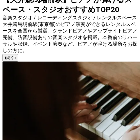
ペース・スタジオおすすめTOP20
音楽スタジオ / レコーディングスタジオ / レンタルスペース
大井競馬場前駅(東京都)のピアノ演奏ができるレンタルスペ
ースを全国から厳選。グランドピアノやアップライトピアノ
完備、防音設備ありの音楽スタジオを掲載。本番前のリハー
サルや収録、イベント演奏など、ピアノが弾ける場所をお探
しの方に。
(続く)