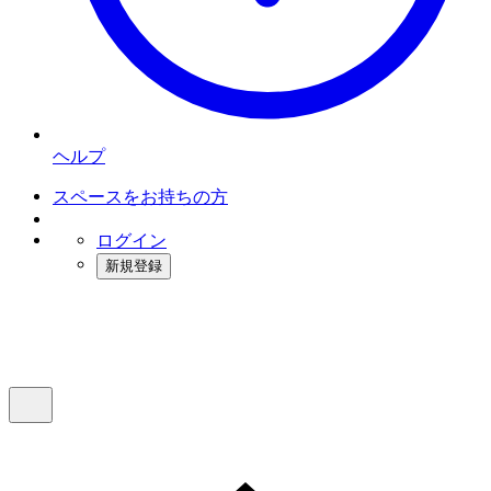
ヘルプ
スペースをお持ちの方
ログイン
新規登録
インスタベース
メニュー