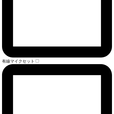
有線マイクセット