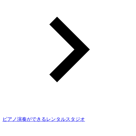
ピアノ演奏ができるレンタルスタジオ