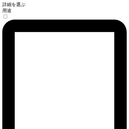
詳細を選ぶ
用途