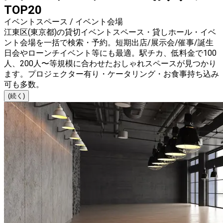
TOP20
イベントスペース / イベント会場
江東区(東京都)の貸切イベントスペース・貸しホール・イベ
ント会場を一括で検索・予約。短期出店/展示会/催事/誕生
日会やローンチイベント等にも最適。駅チカ、低料金で100
人、200人〜等規模に合わせたおしゃれスペースが見つかり
ます。プロジェクター有り・ケータリング・お食事持ち込み
可も多数。
(続く)