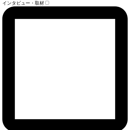
インタビュー・取材