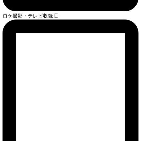
ロケ撮影・テレビ収録