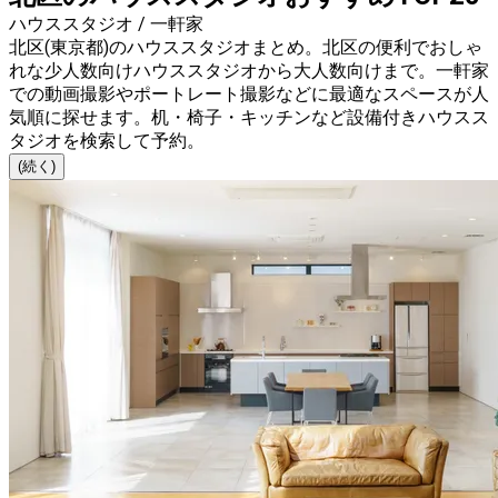
ハウススタジオ / 一軒家
北区(東京都)のハウススタジオまとめ。北区の便利でおしゃ
れな少人数向けハウススタジオから大人数向けまで。一軒家
での動画撮影やポートレート撮影などに最適なスペースが人
気順に探せます。机・椅子・キッチンなど設備付きハウスス
タジオを検索して予約。
(続く)