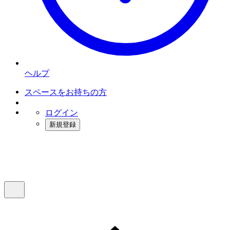
ヘルプ
スペースをお持ちの方
ログイン
新規登録
インスタベース
メニュー