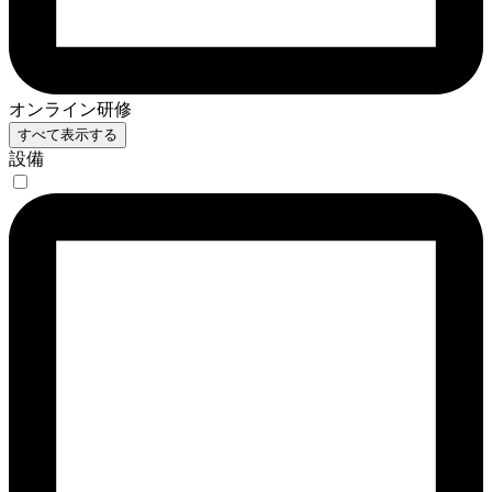
オンライン研修
すべて表示する
設備