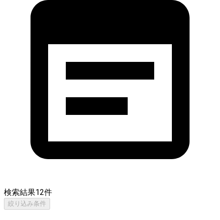
検索結果
12
件
絞り込み条件