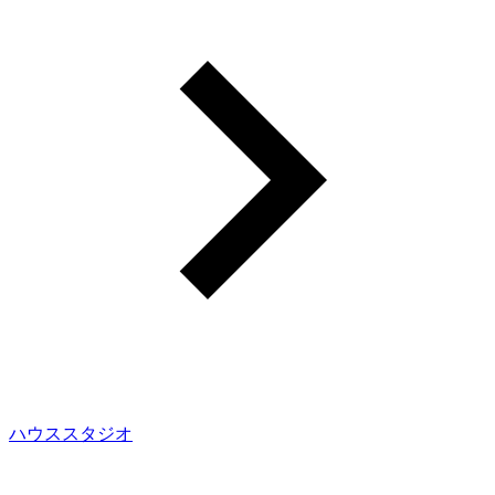
ハウススタジオ