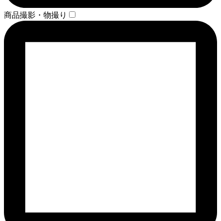
商品撮影・物撮り