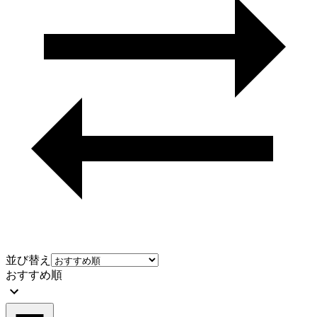
並び替え
おすすめ順