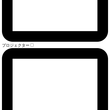
プロジェクター