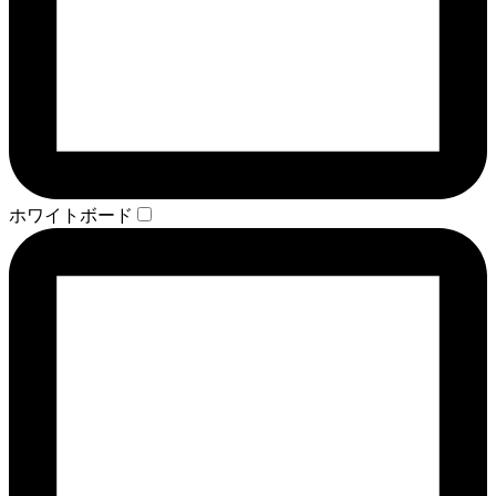
ホワイトボード