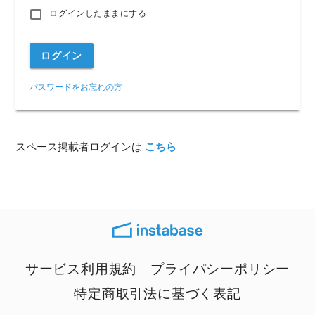
ログインしたままにする
パスワードをお忘れの方
スペース掲載者ログインは
こちら
サービス利用規約
プライパシーポリシー
特定商取引法に基づく表記