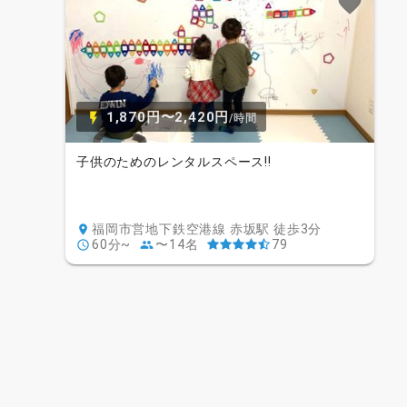
1,870円〜2,420円
/時間
子供のためのレンタルスペース‼︎
福岡市営地下鉄空港線 赤坂駅 徒歩3分
60分~
〜14名
79