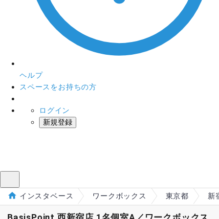
ヘルプ
スペースをお持ちの方
ログイン
新規登録
インスタベース
メニュー
インスタベース
ワークボックス
東京都
新
BasisPoint 西新宿店 1名個室A／ワークボックス