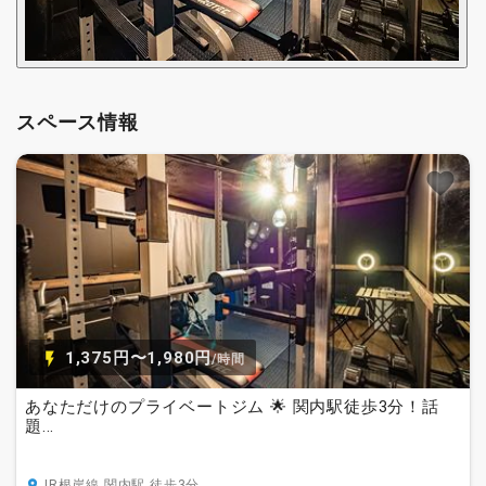
スペース情報
1,375円〜1,980円
/時間
あなただけのプライベートジム 🌟 関内駅徒歩3分！話
題...
JR根岸線 関内駅 徒歩3分