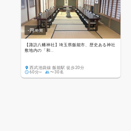
-円
/時間
【諏訪八幡神社】埼玉県飯能市、歴史ある神社
敷地内の「和...
西武池袋線 飯能駅 徒歩20分
60分~
〜30名