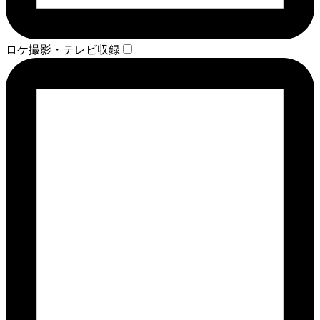
ロケ撮影・テレビ収録