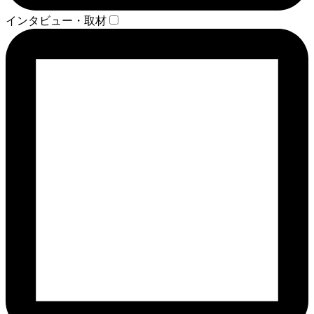
インタビュー・取材