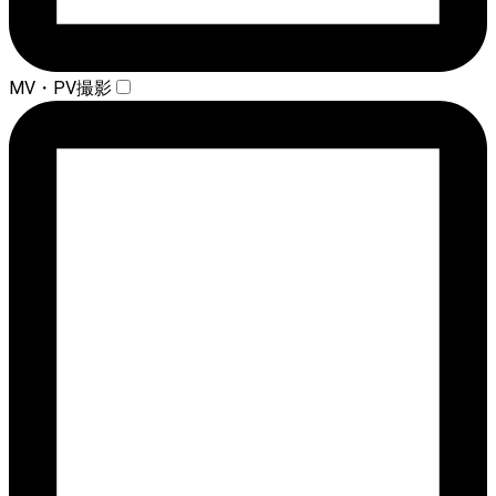
MV・PV撮影