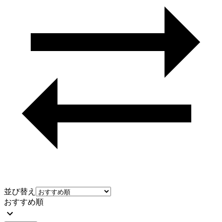
並び替え
おすすめ順