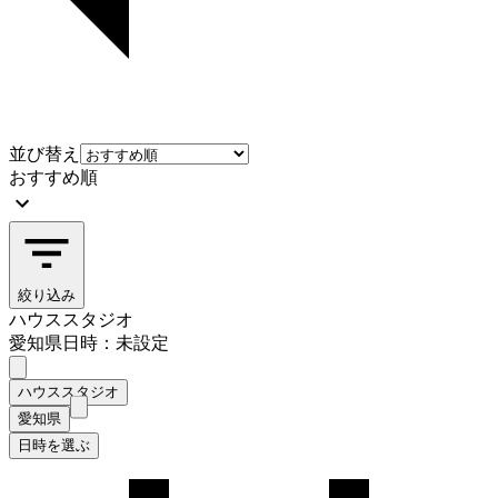
並び替え
おすすめ順
絞り込み
ハウススタジオ
愛知県
日時：未設定
ハウススタジオ
愛知県
日時を選ぶ