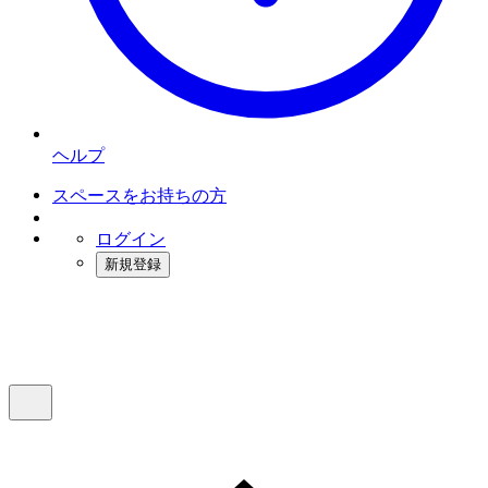
ヘルプ
スペースをお持ちの方
ログイン
新規登録
インスタベース
メニュー