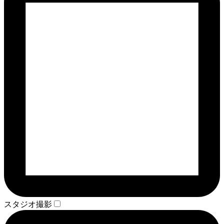
スタジオ撮影