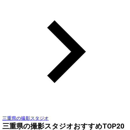
三重県の撮影スタジオ
三重県の撮影スタジオおすすめTOP20