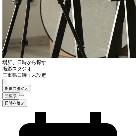
場所、日時から探す
撮影スタジオ
三重県
日時：未設定
撮影スタジオ
三重県
日時を選ぶ