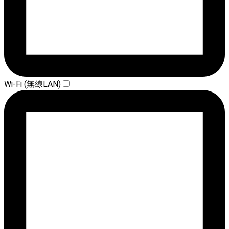
Wi-Fi (無線LAN)