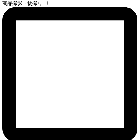
商品撮影・物撮り