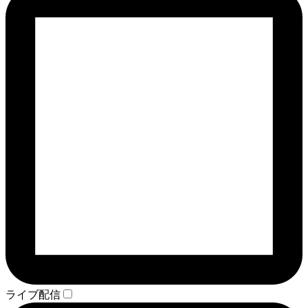
ライブ配信