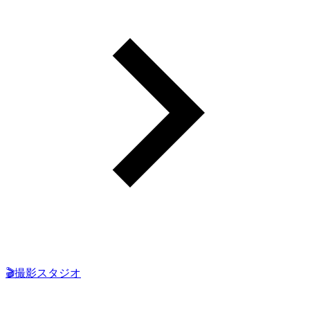
🎬撮影スタジオ