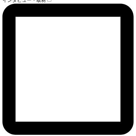
インタビュー・取材