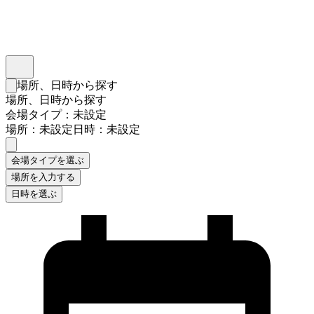
インスタベース
メニュー
場所、日時から探す
検索フォームを閉じる
場所、日時から探す
会場タイプ：未設定
場所：未設定
日時：未設定
会場タイプを選ぶ
場所を入力する
日時を選ぶ