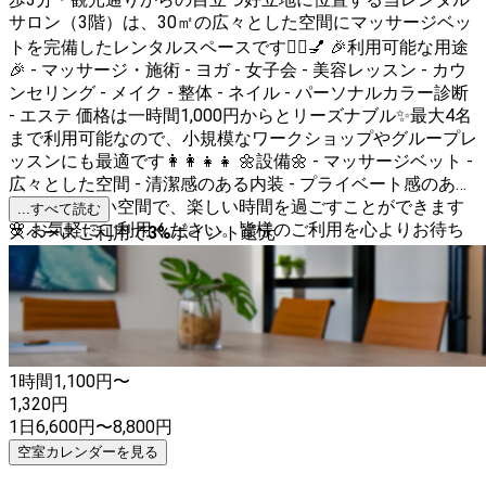
サロン（3階）は、30㎡の広々とした空間にマッサージベッ
トを完備したレンタルスペースです💆‍♀️💅 🎉利用可能な用途
🎉 - マッサージ・施術 - ヨガ - 女子会 - 美容レッスン - カウ
ンセリング - メイク - 整体 - ネイル - パーソナルカラー診断
- エステ 価格は一時間1,000円からとリーズナブル✨最大4名
まで利用可能なので、小規模なワークショップやグループレ
ッスンにも最適です👩‍👩‍👧‍👧 🌼設備🌼 - マッサージベット -
広々とした空間 - 清潔感のある内装 - プライベート感のある
環境 心地よい空間で、楽しい時間を過ごすことができます
...すべて読む
🌸 お気軽にご利用ください。皆様のご利用を心よりお待ち
スペースご利用で
3
%
ポイント還元
しております🌷
1時間
1,100
円〜
1,320
円
1日
6,600
円
〜
8,800
円
空室カレンダーを見る