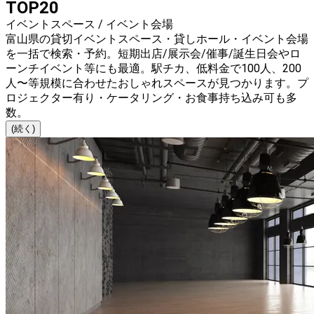
TOP20
イベントスペース / イベント会場
富山県の貸切イベントスペース・貸しホール・イベント会場
を一括で検索・予約。短期出店/展示会/催事/誕生日会やロ
ーンチイベント等にも最適。駅チカ、低料金で100人、200
人〜等規模に合わせたおしゃれスペースが見つかります。プ
ロジェクター有り・ケータリング・お食事持ち込み可も多
数。
(続く)