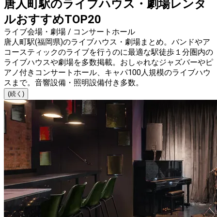
唐人町駅のライブハウス・劇場レンタ
ルおすすめTOP20
ライブ会場・劇場 / コンサートホール
唐人町駅(福岡県)のライブハウス・劇場まとめ。バンドやア
コースティックのライブを行うのに最適な駅徒歩１分圏内の
ライブハウスや劇場を多数掲載。おしゃれなジャズバーやピ
アノ付きコンサートホール、キャパ100人規模のライブハウ
スまで。音響設備・照明設備付き多数。
(続く)