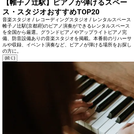
【帷子ノ辻駅】ピアノが弾けるスペー
ス・スタジオおすすめTOP20
音楽スタジオ / レコーディングスタジオ / レンタルスペース
帷子ノ辻駅(京都府)のピアノ演奏ができるレンタルスペース
を全国から厳選。グランドピアノやアップライトピアノ完
備、防音設備ありの音楽スタジオを掲載。本番前のリハーサ
ルや収録、イベント演奏など、ピアノが弾ける場所をお探し
の方に。
(続く)