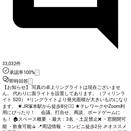
33,032件
承認率100%
即時回答
【お知らせ】 写真の卓上リングライトは現在ございませ
ん。 代わりに面ライトを設置してあります。（フィリンラ
イト S20） ※リングライトより発光面積が大きいものになり
ます。 ★JR塚本駅から徒歩8分🚶‍♀️ ★テレワークやZoom利
用にぴったり！ 会議、打合せ、商談、ボードゲームに
も！ 🏠スペース概要 ・最大：3名 ・土足禁止❌ ・窓開閉可
能 ・飲食可能🍙 📍周辺情報 ・コンビニ徒歩2分 🎉オススメ