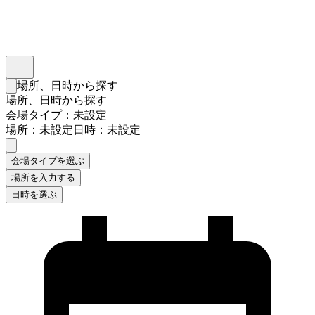
インスタベース
メニュー
場所、日時から探す
検索フォームを閉じる
場所、日時から探す
会場タイプ：未設定
場所：未設定
日時：未設定
会場タイプを選ぶ
場所を入力する
日時を選ぶ